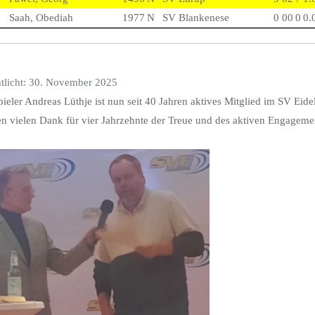
Saah, Obediah
1977
N
SV Blankenese
0
0
0
0
0.
ntlicht: 30. November 2025
ieler Andreas Lüthje ist nun seit 40 Jahren aktives Mitglied im SV Eidel
en vielen Dank für vier Jahrzehnte der Treue und des aktiven Engageme