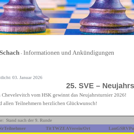
Schach
Informationen und Ankündigungen
-
tlicht: 03. Januar 2026
25. SVE – Neujahrs
 Chevelevitch vom HSK gewinnt das Neujahrsturnier 2026!
d allen Teilnehmern herzlichen Glückwunsch!
te: Stand nach der 9. Runde
Nr
Teilnehmer
Tit
TWZ
E
A
Verein/Ort
Lan
G
S
R
V
Pu