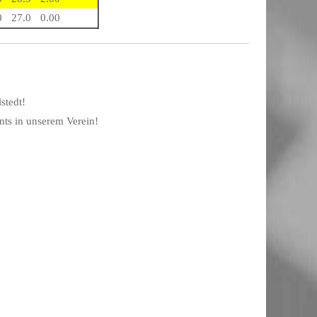
0
27.0
0.00
stedt!
nts in unserem Verein!