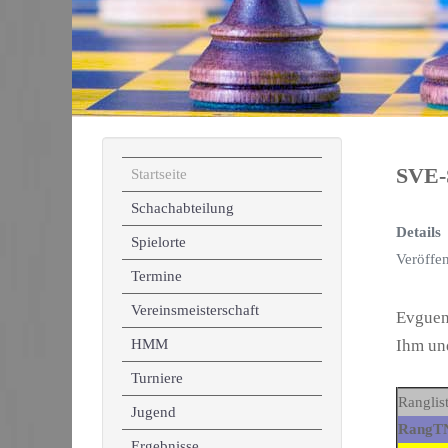
SVE-
Startseite
Schachabteilung
Details
Spielorte
Veröffen
Termine
Vereinsmeisterschaft
Evguen
HMM
Ihm un
Turniere
Ranglis
Jugend
Rang
T
Ergebnisse