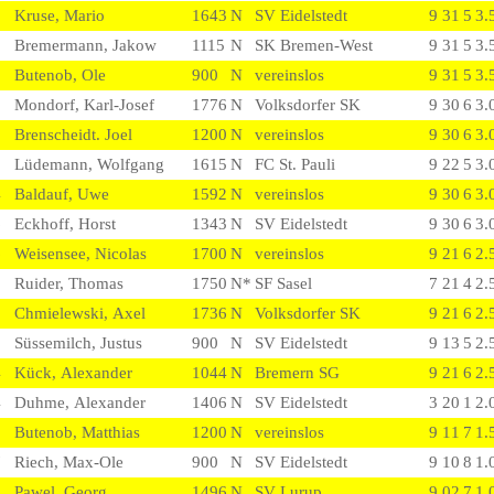
9
Kruse, Mario
1643
N
SV Eidelstedt
9
3
1
5
3.
2
Bremermann, Jakow
1115
N
SK Bremen-West
9
3
1
5
3.
8
Butenob, Ole
900
N
vereinslos
9
3
1
5
3.
5
Mondorf, Karl-Josef
1776
N
Volksdorfer SK
9
3
0
6
3.
9
Brenscheidt. Joel
1200
N
vereinslos
9
3
0
6
3.
2
Lüdemann, Wolfgang
1615
N
FC St. Pauli
9
2
2
5
3.
4
Baldauf, Uwe
1592
N
vereinslos
9
3
0
6
3.
6
Eckhoff, Horst
1343
N
SV Eidelstedt
9
3
0
6
3.
6
Weisensee, Nicolas
1700
N
vereinslos
9
2
1
6
2.
8
Ruider, Thomas
1750
N
*
SF Sasel
7
2
1
4
2.
3
Chmielewski, Axel
1736
N
Volksdorfer SK
9
2
1
6
2.
9
Süssemilch, Justus
900
N
SV Eidelstedt
9
1
3
5
2.
4
Kück, Alexander
1044
N
Bremern SG
9
2
1
6
2.
4
Duhme, Alexander
1406
N
SV Eidelstedt
3
2
0
1
2.
0
Butenob, Matthias
1200
N
vereinslos
9
1
1
7
1.
7
Riech, Max-Ole
900
N
SV Eidelstedt
9
1
0
8
1.
0
Pawel, Georg
1496
N
SV Lurup
9
0
2
7
1.