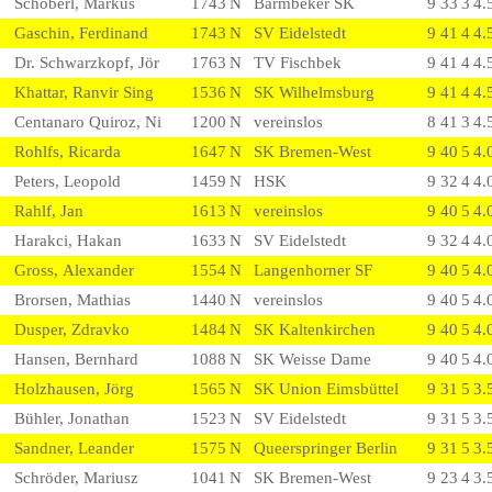
0
Schöberl, Markus
1743
N
Barmbeker SK
9
3
3
3
4.
1
Gaschin, Ferdinand
1743
N
SV Eidelstedt
9
4
1
4
4.
7
Dr. Schwarzkopf, Jör
1763
N
TV Fischbek
9
4
1
4
4.
8
Khattar, Ranvir Sing
1536
N
SK Wilhelmsburg
9
4
1
4
4.
1
Centanaro Quiroz, Ni
1200
N
vereinslos
8
4
1
3
4.
8
Rohlfs, Ricarda
1647
N
SK Bremen-West
9
4
0
5
4.
2
Peters, Leopold
1459
N
HSK
9
3
2
4
4.
3
Rahlf, Jan
1613
N
vereinslos
9
4
0
5
4.
1
Harakci, Hakan
1633
N
SV Eidelstedt
9
3
2
4
4.
7
Gross, Alexander
1554
N
Langenhorner SF
9
4
0
5
4.
3
Brorsen, Mathias
1440
N
vereinslos
9
4
0
5
4.
1
Dusper, Zdravko
1484
N
SK Kaltenkirchen
9
4
0
5
4.
3
Hansen, Bernhard
1088
N
SK Weisse Dame
9
4
0
5
4.
6
Holzhausen, Jörg
1565
N
SK Union Eimsbüttel
9
3
1
5
3.
9
Bühler, Jonathan
1523
N
SV Eidelstedt
9
3
1
5
3.
5
Sandner, Leander
1575
N
Queerspringer Berlin
9
3
1
5
3.
5
Schröder, Mariusz
1041
N
SK Bremen-West
9
2
3
4
3.