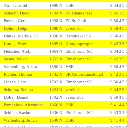
Atri, Jamshid
1980
N
HSK
9
3
4
2
5.
4
Schacht, David
1794
N
SV Blankenese
9
2
6
1
5.
2
Potztal, Gerd
1938
N
FC St. Pauli
9
5
0
4
5.
5
Delion, Helge
1898
N
vereinslos
9
5
0
4
5.
7
Dimke, Markus, Dr.
1890
N
Barmbeker SK
9
5
0
4
5.
6
Knops, Peter
1895
N
Königsspringer
9
4
2
3
5.
Fleischer, Andy
1964
N
Elmshorner SC
9
3
4
2
5.
7
Sosna, Volker
1652
N
Elmshorner SC
9
4
2
3
5.
8
Wartenberg, Alissa
1890
N
HSK
9
5
0
4
5.
2
Richter, Thomas
1743
N
SK Union Eimsbüttel
9
4
2
3
5.
5
Janzen. Lars
1702
N
Elmshorner SC
9
5
0
4
5.
8
Schodra, Bettina
1324
N
vereinslos
9
3
4
2
5.
4
Dobaj, Daniel
1702
N
vereinslos
9
5
0
4
5.
1
Fomenkov, Alexander
1866
N
HSK
9
4
1
4
4.
7
Schiller, Kasimir
1336
N
Elmshorner SC
9
3
3
3
4.
0
Wartenberg, Julian
1640
N
HSK
9
4
1
4
4.