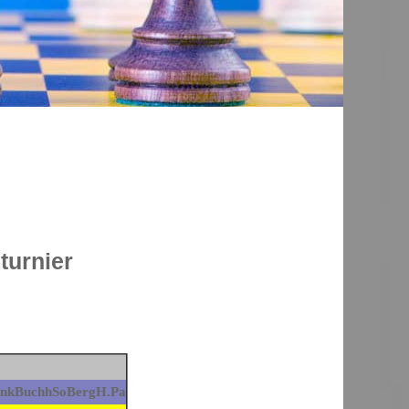
turnier
nk
Buchh
SoBerg
H.Pa