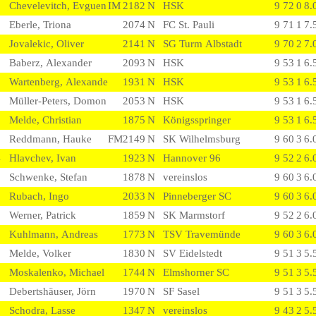
Chevelevitch, Evguen
IM
2182
N
HSK
9
7
2
0
8.
Eberle, Triona
2074
N
FC St. Pauli
9
7
1
1
7.
Jovalekic, Oliver
2141
N
SG Turm Albstadt
9
7
0
2
7.
Baberz, Alexander
2093
N
HSK
9
5
3
1
6.
3
Wartenberg, Alexande
1931
N
HSK
9
5
3
1
6.
Müller-Peters, Domon
2053
N
HSK
9
5
3
1
6.
0
Melde, Christian
1875
N
Königsspringer
9
5
3
1
6.
Reddmann, Hauke
FM
2149
N
SK Wilhelmsburg
9
6
0
3
6.
4
Hlavchev, Ivan
1923
N
Hannover 96
9
5
2
2
6.
9
Schwenke, Stefan
1878
N
vereinslos
9
6
0
3
6.
Rubach, Ingo
2033
N
Pinneberger SC
9
6
0
3
6.
2
Werner, Patrick
1859
N
SK Marmstorf
9
5
2
2
6.
6
Kuhlmann, Andreas
1773
N
TSV Travemünde
9
6
0
3
6.
3
Melde, Volker
1830
N
SV Eidelstedt
9
5
1
3
5.
9
Moskalenko, Michael
1744
N
Elmshorner SC
9
5
1
3
5.
0
Debertshäuser, Jörn
1970
N
SF Sasel
9
5
1
3
5.
5
Schodra, Lasse
1347
N
vereinslos
9
4
3
2
5.